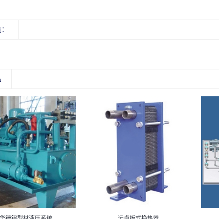
览：
品
华德铝型材液压系统
远卓板式换热器