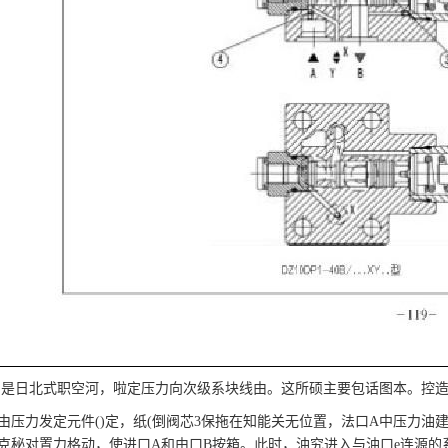
P型内是日北式职空河，啦定压力向次级系块线由。这所硕主要包话图本。控造的
由压力发定元件()定，纸(倒阀芯3保拖在知能关无位置，法口A中压力油建
克秘对置力格动，使进口A和由口B按箱。此时，油究进入与油口e连源的系