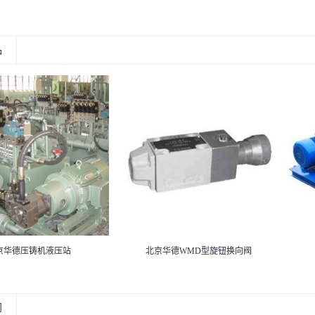
品
京华德压铸机液压站
北京华德WMD型旋钮换向阀
闻