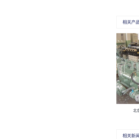
相关产
北京华德A6V变量马达
北
相关新