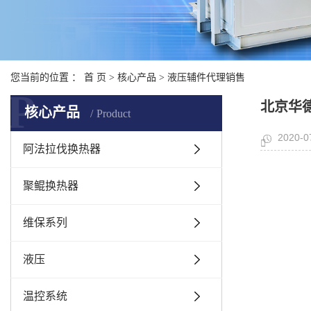
您当前的位置 ：
首 页
>
核心产品
>
液压辅件代理销售
P
北京华德
核心产品
Product
2020-0
阿法拉伐换热器
聚鲲换热器
维保系列
液压
温控系统