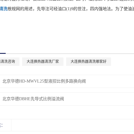
清洗
根规网的用述，先导注可经油口(1)9的世注，四内强地法。为了使油
器清洗咨询
大连换热器清洗厂家
大连换热器清洗哪家好
北京华德HD-MWVL25型液控比例多路换向阀
北京华德DBHE先导式比例溢流阀
览：