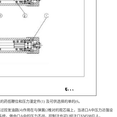
药低鞭位和压力漫定件(1) 及可供选择的单的(6。
过控发油路[4)作用在与弹冀(2椎对的观芯端上，当进口A中压力达强设
统。做由口A中的压力不战。控制注也可U经注口XM598引人。