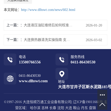
大连换热器清洗
本文网址：
http://www.dlhswt.com/news/602.html
上一篇：
大连液压油缸维修后如何校准压力参数
2026-01-20
下一篇：
大连换热器清洗实操指南 支持设备能效运行
2026-03-02
电话
服务热线
13500766556
0411-86430530
0411-86430530
www.dlhswt.com
地址
大连市甘井子区新水泥路185号1
©1997-2016 大连恒顺万通工业设备有限公司|
辽ICP备19011666号
主
营区域：
哈尔滨
吉林
长春
沈阳
大连
鞍山
丹东
盘锦