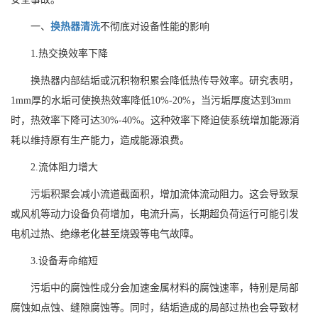
一、
换热器清洗
不彻底对设备性能的影响
1.热交换效率下降
换热器内部结垢或沉积物积累会降低热传导效率。研究表明，
1mm厚的水垢可使换热效率降低10%-20%，当污垢厚度达到3mm
时，热效率下降可达30%-40%。这种效率下降迫使系统增加能源消
耗以维持原有生产能力，造成能源浪费。
2.流体阻力增大
污垢积聚会减小流道截面积，增加流体流动阻力。这会导致泵
或风机等动力设备负荷增加，电流升高，长期超负荷运行可能引发
电机过热、绝缘老化甚至烧毁等电气故障。
3.设备寿命缩短
污垢中的腐蚀性成分会加速金属材料的腐蚀速率，特别是局部
腐蚀如点蚀、缝隙腐蚀等。同时，结垢造成的局部过热也会导致材