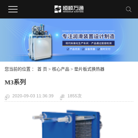
您当前的位置 ：
首 页
>
核心产品
>
垫片板式换热器
M3系列
2020-09-03 11:36:39
1855次