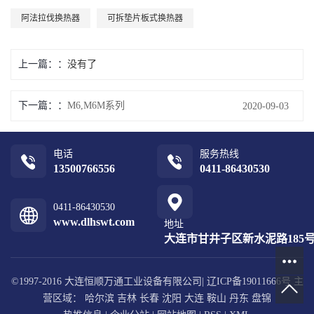
阿法拉伐换热器
可拆垫片板式换热器
上一篇：
没有了
下一篇：
M6,M6M系列
2020-09-03
电话
服务热线
13500766556
0411-86430530
0411-86430530
www.dlhswt.com
地址
大连市甘井子区新水泥路185号1
©1997-2016 大连恒顺万通工业设备有限公司|
辽ICP备19011666号
主
营区域：
哈尔滨
吉林
长春
沈阳
大连
鞍山
丹东
盘锦