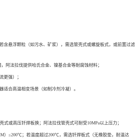
若含悬浮颗粒（如污水、矿浆），需选管壳式或螺旋板式，或前置过滤
不锈钢，阿法拉伐提供哈氏合金、镍基合金等耐腐蚀材料；
湍流更强）；
热器适合高温相变场景（如制冷剂冷凝）。
需选管壳式或高压钎焊板换；阿法拉伐管壳式可耐受10MPa以上压力；
（FKM）≤200℃；若温度超过200℃，需选钎焊板式（无橡胶垫，耐温达