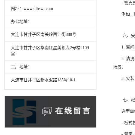
- 管
网址：www.dlhswt.com
例如，
办公地址：
大连市甘井子区南关岭西洼街888号
六、安
1. 
大连市甘井子区华南红星美凯龙2号楼2109
室
2. 
工厂地址：
场景；
3. 
大连市甘井子区新水泥路185号10-1
七、经
选型需
- 板
- 管