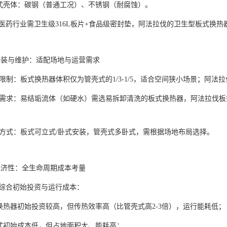
壳式壳体：碳钢（普通工况）、不锈钢（耐腐蚀）。
医药行业需卫生级316L板片+食品级密封垫，阿法拉伐的卫生型板式换热
装与维护：适配场地与运营需求
空间限制：板式换热器体积仅为管壳式的1/3-1/5，适合空间狭小场景；阿
清洗需求：易结垢流体（如硬水）需选易拆卸清洗的板式换热器，阿法拉伐
安装方式：板式可立式/卧式安装，管壳式多卧式，需根据场地布局选择。
济性：全生命周期成本考量
综合初始投资与运行成本：
式换热器初始投资较高，但传热效率高（比管壳式高2-3倍），运行能耗低
壳式初始成本低，但占地面积大、能耗高；