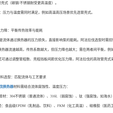
或管壳式（碳钢/不锈钢耐受更高温度）。
：压力与温度需同时满足，例如高温高压场景优先选管壳式。
力降：平衡传热效率与能耗
是流体通过换热器的压力损失，直接影响泵的能耗。阿法拉伐选型时需控制压力
式换热器流速越高，传热系数越大，但压力降也越大；需在两者间平衡，例如冷却
壳式可通过调整管程数、壳程挡板间距优化压力降，阿法拉伐的高效管壳式
料选型：匹配流体与工艺要求
伐换热器
材料需结合流体腐蚀性、温度压力：
片/管材：304不锈钢（普通流体）、316L（弱腐蚀）、钛（强腐蚀，如
封垫：食品级EPDM（乳制品、饮料）、FKM（化工高温）、硅橡胶（医