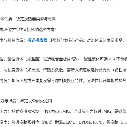
体性质：决定换热器类型与材料
物理化学特性直接影响选型方向：
清洁度与颗粒含量：
板式换热器
（阿法拉伐核心产品）对流体清洁度要求高，
腐蚀性：酸性流体（如盐酸）需选钛合金板片/管材，碱性流体可选316L
粘度：高粘度流体（如重油）传热系数低，需增大流速或选择管壳式（管程
相变情况：蒸汽冷凝或液体蒸发需考虑相变换热特性，阿法拉伐钎焊板式换
力与温度：界定设备耐受范围
工作压力：板式换热器常规工作压力≤2.5MPa，若系统压力超过3MPa，
工作温度：普通橡胶密封垫（NBR）耐温≤120℃，EPDM≤180℃，氟橡胶