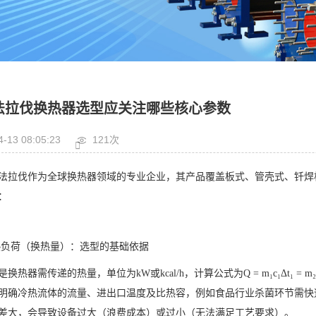
法拉伐换热器选型应关注哪些核心参数
4-13 08:05:23
121次
法拉伐作为全球换热器领域的专业企业，其产品覆盖板式、管壳式、钎焊
：
负荷（换热量）：选型的基础依据
换热器需传递的热量，单位为kW或kcal/h，计算公式为Q = m₁c₁Δt₁ 
明确冷热流体的流量、进出口温度及比热容，例如食品行业杀菌环节需快
差大，会导致设备过大（浪费成本）或过小（无法满足工艺要求）。