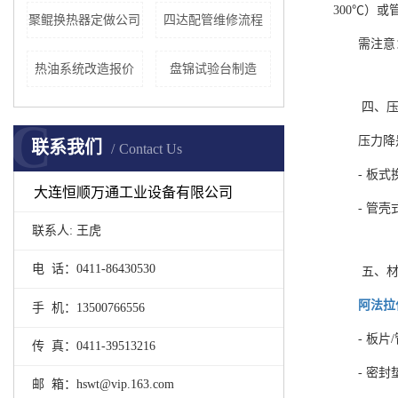
300℃）
聚鲲换热器定做公司
四达配管维修流程
需注意
热油系统改造报价
盘锦试验台制造
四、压
C
压力降
联系我们
Contact Us
- 板
大连恒顺万通工业设备有限公司
- 管
联系人: 王虎
电 话：0411-86430530
五、材
阿法拉
手 机：13500766556
- 板
传 真：0411-39513216
- 密
邮 箱：hswt@vip.163.com