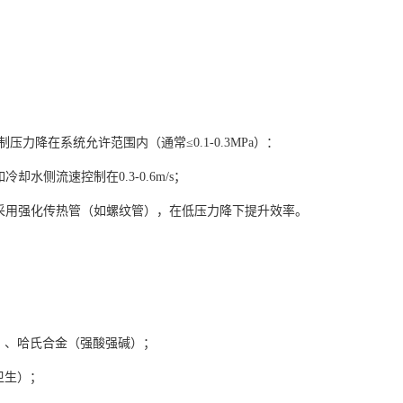
降在系统允许范围内（通常≤0.1-0.3MPa）：
水侧流速控制在0.3-0.6m/s；
采用强化传热管（如螺纹管），在低压力降下提升效率。
海水）、哈氏合金（强酸强碱）；
药卫生）；