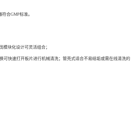
器符合GMP标准。
法拉伐模块化设计可灵活组合；
板换可快速打开板片进行机械清洗；管壳式适合不易结垢或需在线清洗的
；