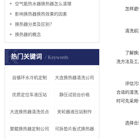
空气能热水器换热器怎么清理
怎样避
影响换热器换热效果的因素
换热器分类及区别？
清洗前
换热器的概念
K
了解换
热门关键词
Keywords
洗方法及工
自循环水冷机定制
大连换热器清洗公司
评估污
合适的清洗
优质定位车液压站
静压试验台价格
时可先采用
大连换热器清洗优点
夹轮器液压站制作
选择合
聚鲲换热器定制公司
可拆垫片板式换热器