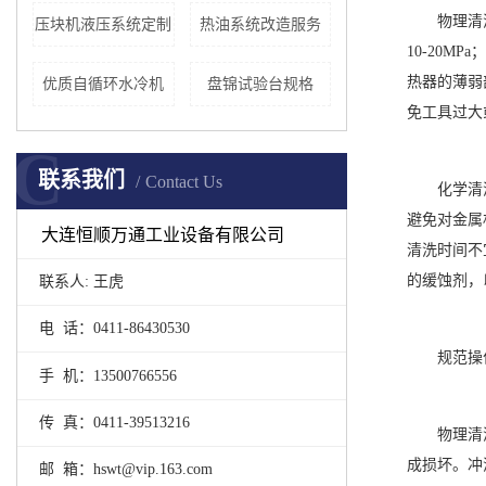
物理清
压块机液压系统定制
热油系统改造服务
10-20
热器的薄弱
优质自循环水冷机
盘锦试验台规格
免工具过大
C
联系我们
Contact Us
化学清
避免对金属
大连恒顺万通工业设备有限公司
清洗时间不
的缓蚀剂，
联系人: 王虎
电 话：0411-86430530
规范操
手 机：13500766556
传 真：0411-39513216
物理清
成损坏。冲
邮 箱：hswt@vip.163.com