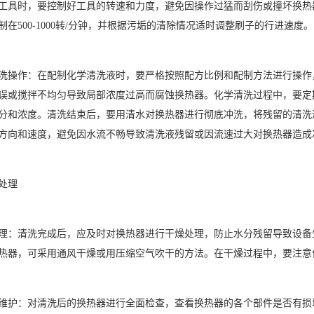
工具时，要控制好工具的转速和力度，避免因操作过猛而刮伤或撞坏换热
制在500-1000转/分钟，并根据污垢的清除情况适时调整刷子的行进速度。
洗操作：在配制化学清洗液时，要严格按照配方比例和配制方法进行操作
误或搅拌不均匀导致局部浓度过高而腐蚀换热器。化学清洗过程中，要定
分和浓度。清洗结束后，要用清水对换热器进行彻底冲洗，将残留的清洗
方向和速度，避免因水流不畅导致清洗液残留或因流速过大对换热器造成
处理
理：清洗完成后，应及时对换热器进行干燥处理，防止水分残留导致设备
热器，可采用通风干燥或用压缩空气吹干的方法。在干燥过程中，要注意
维护：对清洗后的换热器进行全面检查，查看换热器的各个部件是否有损