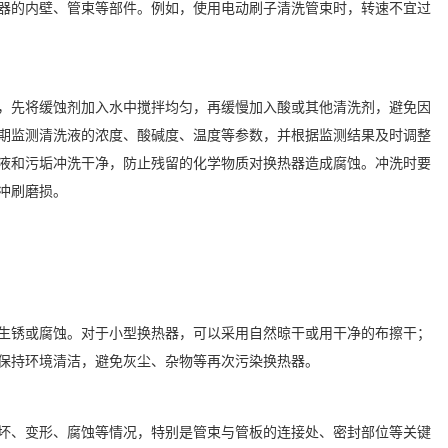
器的内壁、管束等部件。例如，使用电动刷子清洗管束时，转速不宜过
，先将缓蚀剂加入水中搅拌均匀，再缓慢加入酸或其他清洗剂，避免因
期监测清洗液的浓度、酸碱度、温度等参数，并根据监测结果及时调整
液和污垢冲洗干净，防止残留的化学物质对换热器造成腐蚀。冲洗时要
冲刷磨损。
生锈或腐蚀。对于小型换热器，可以采用自然晾干或用干净的布擦干；
保持环境清洁，避免灰尘、杂物等再次污染换热器。
坏、变形、腐蚀等情况，特别是管束与管板的连接处、密封部位等关键